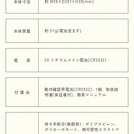
約 W39×D201×H28(mm)
本体寸法
約 57g(電池含まず)
本体質量
3V リチウムコイン電池(CR2032)
電 源
動作確認用電池(CR2032)…1個、取扱説
付 属 品
明書(保証書付)、簡易マニュアル
持ち手部分(樹脂部)：ポリプロピレン、
ポリカーボネート、熱可塑性エラストマ