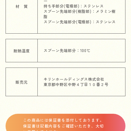
ー
持ち手部分(電極部)：ステンレス
材 質
スプーン先端部分(樹脂部)：メラミン樹
脂
スプーン先端部分(電極部)：ステンレス
スプーン先端部分：100℃
耐熱温度
キリンホールディングス株式会社
販売元
東京都中野区中野４丁目１０番２号
この商品には保証書を添付しております。
保証書は記載内容をご確認いただき、大切