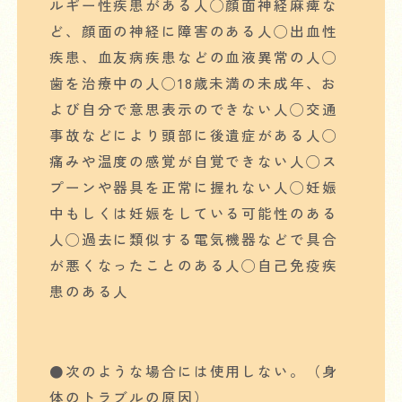
ルギー性疾患がある人◯顔面神経麻痺な
ど、顔面の神経に障害のある人◯出血性
疾患、血友病疾患などの血液異常の人◯
歯を治療中の人◯18歳未満の未成年、お
よび自分で意思表示のできない人◯交通
事故などにより頭部に後遺症がある人◯
痛みや温度の感覚が自覚できない人◯ス
プーンや器具を正常に握れない人◯妊娠
中もしくは妊娠をしている可能性のある
人◯過去に類似する電気機器などで具合
が悪くなったことのある人◯自己免疫疾
患のある人
●次のような場合には使用しない。（身
体のトラブルの原因）