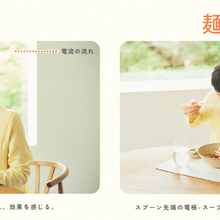
常
れ、効果を感じる。
スプーン先端の電極-スー