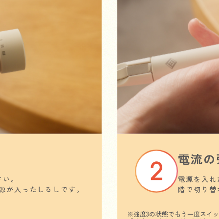
電流の
さい。
電源を入れ
源が入ったしるしです。
階で切り替
※強度3の状態でもう一度スイ