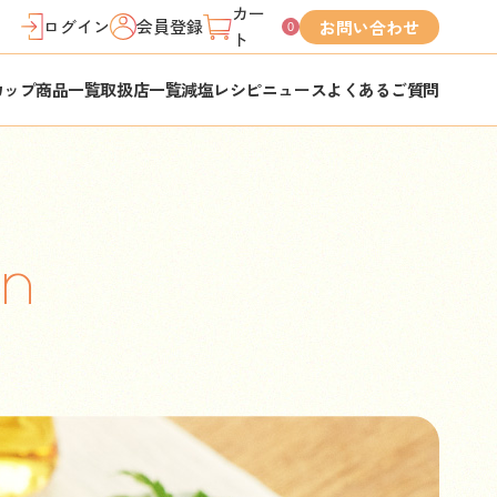
カー
ログイン
会員登録
お問い合わせ
0
ト
カップ
商品一覧
取扱店一覧
減塩レシピ
ニュース
よくあるご質問
on