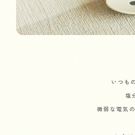
いつも
塩
微弱な電気