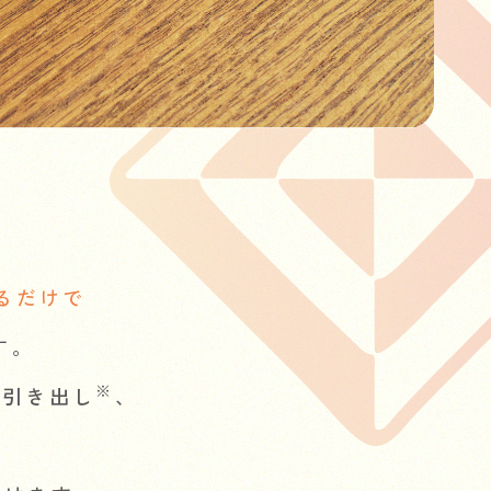
るだけで
す。
※
を引き出し
、